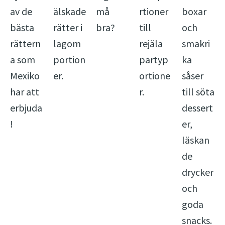
av de
älskade
må
rtioner
boxar
bästa
rätter i
bra?
till
och
rättern
lagom
rejäla
smakri
a som
portion
partyp
ka
Mexiko
er.
ortione
såser
har att
r.
till söta
erbjuda
dessert
!
er,
läskan
de
drycker
och
goda
snacks.