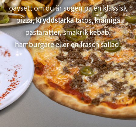
oavsett om du är sugen på en klassisk
pizza,
kryddstarka
tacos, krämiga
pastarätter, smakrik kebab,
hamburgare eller en fräsch sallad.