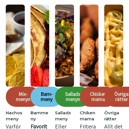
Mix-
Barn-
Sallads
Chicken
Övriga
menyn
meny
menyn
mama
rätter
Nachos
Barnme
Sallads
Chiken
Övriga
meny
ny
meny
mama
rätter
Varför
Favorit
Eller
Fritera
Allt det