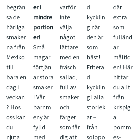
begrän
er i
varför
d
där
sa de
mindre
inte
kycklin
extra
härliga
portion
välja
g när
som
smaker
er!
något
den är
fulländ
na från
Små
lättare
som
ar
Mexiko
magar
med en
bäst!
måltid
till
förtjän
fräsch
Fritera
en! Här
bara en
ar stora
sallad,
d
hittar
dag i
smaker
full av
kycklin
du allt
veckan
! Vår
smaker
g i alla
från
? Hos
barnm
och
storlek
krispig
oss kan
eny är
färger
ar –
a
du
fylld
som får
från
pomm
njuta
med
dig att
solopo
es-