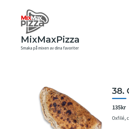
Hoppa
till
innehåll
MixMaxPizza
Smaka på mixen av dina favoriter
38.
135kr
Oxfilé, 